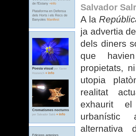
de l'Estany
+info
Salvador Sal
Plataforma en Defensa
dels Horts i els Recs de
A la
Repúblic
Banyoles
Manifest
ja advertia de
dels diners s
que havien
propietats, n
Poesia visual
per Xavier
+ info
Hostench
utopia plat
realitat ac
exhaurit el
Cromatismes nocturns
urbanístic
+ info
per Salvador Salrà
alternativa 
Edicions anteriors