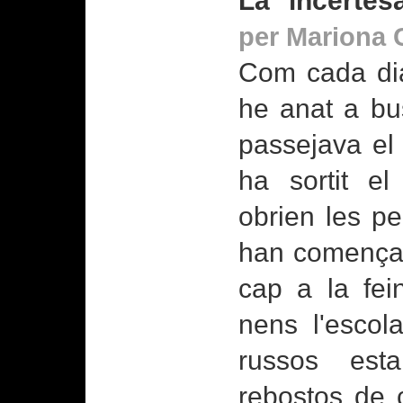
La incertesa
per Mariona 
Com cada dia,
he anat a bus
passejava el
ha sortit el
obrien les pe
han començat 
cap a la fei
nens l'escola
russos est
rebostos de 