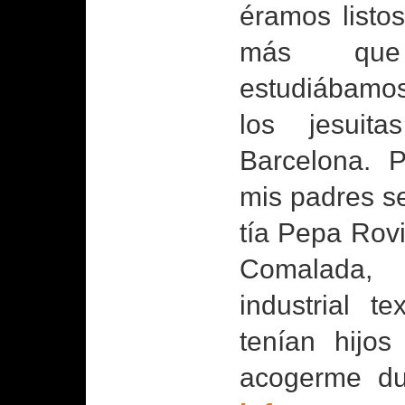
éramos listo
más qu
estudiábamos
los jesuit
Barcelona. 
mis padres se
tía Pepa Rov
Comalada
industrial te
tenían hijos
acogerme du