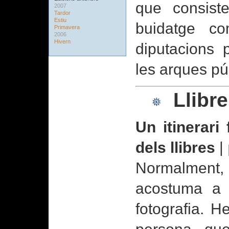
que consiste
2007
Tardor
Estiu
buidatge co
Primavera
2006
Hivern
diputacions 
les arques púb
Llibre
Un itinerari 
dels llibres
|
Normalment, 
acostuma a 
fotografia. H