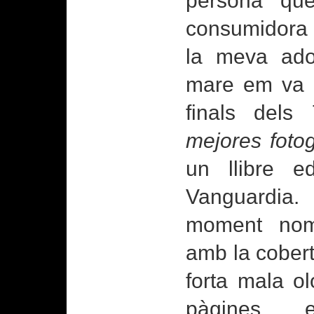
persona qu
consumidora 
la meva ado
mare em va r
finals del
mejores fotog
un llibre e
Vanguardi
moment nom
amb la cobert
forta mala ol
pàgines e