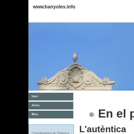
www.banyoles.info
Inici
Arxiu
En el 
Bloc
L'autèntic
Coordinadora de Defensa