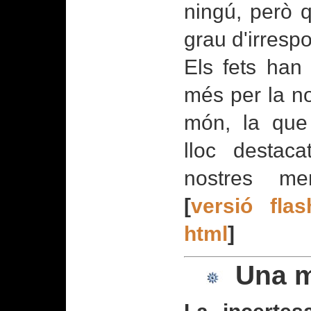
ningú, però q
grau d'irrespo
Els fets han
més per la no
món, la qu
lloc destacat
nostres menj
[
versió flas
html
]
Una m