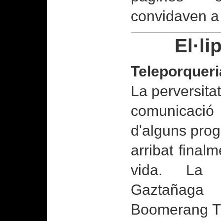
convidaven a 
El·li
Teleporquer
La perversita
comunicaci
d'alguns prog
arribat final
vida. La s
Gaztañaga 
Boomerang TV